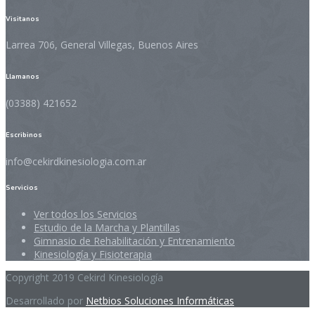
Visitanos
Larrea 706, General Villegas, Buenos Aires
Llamanos
(03388) 421652
Escribinos
info@cekirdkinesiologia.com.ar
Servicios
Ver todos los Servicios
Estudio de la Marcha y Plantillas
Gimnasio de Rehabilitación y Entrenamiento
Kinesiología y Fisioterapia
Copyright 2019 Cekird Kinesiología
Desarrollado por
Netbios Soluciones Informáticas