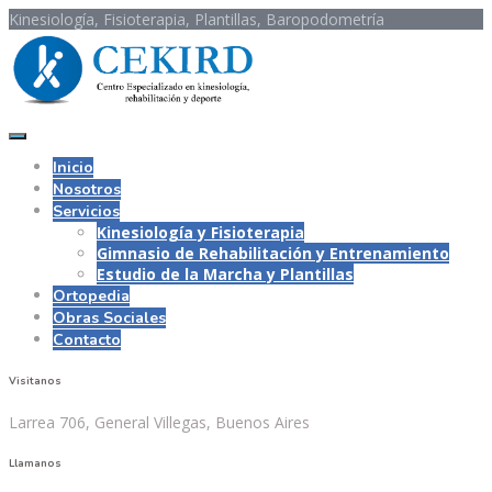
Kinesiología, Fisioterapia, Plantillas, Baropodometría
Inicio
Nosotros
Servicios
Kinesiología y Fisioterapia
Gimnasio de Rehabilitación y Entrenamiento
Estudio de la Marcha y Plantillas
Ortopedia
Obras Sociales
Contacto
Visitanos
Larrea 706, General Villegas, Buenos Aires
Llamanos